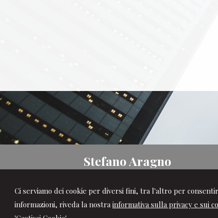
Stefano Aragno
Studio Commercialista
Ci serviamo dei cookie per diversi fini, tra l'altro per consent
Via Allione, 5 -
Savigliano
12038
,
CN
informazioni, riveda la nostra
Tel.
0172.22314/5
informativa sulla privacy e sui c
Fax
0172.22316