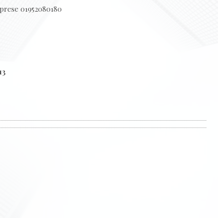
Imprese 01952080180
13