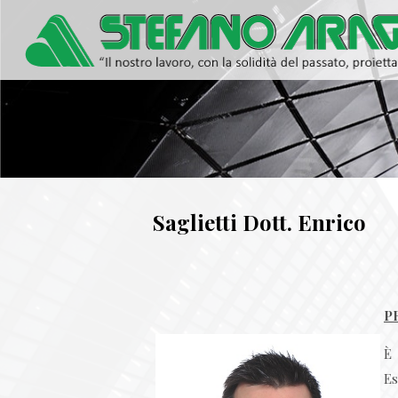
Saglietti Dott. Enrico
P
È 
Es