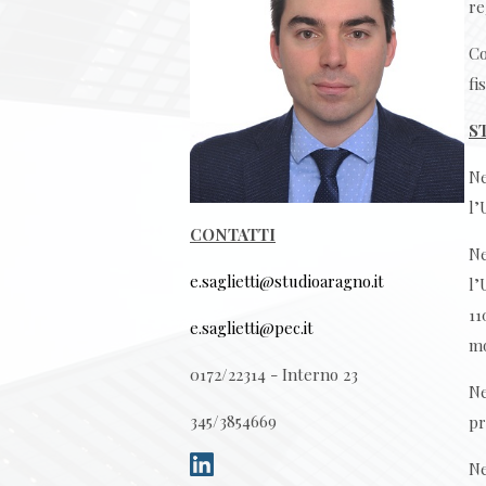
re
Co
fi
S
Ne
l’
CONTATTI
Ne
e.saglietti@studioaragno.it
l’
11
e.saglietti@pec.it
mo
0172/22314 - Interno 23
Ne
345/3854669
pr
Ne