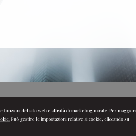
ire funzioni del sito web e attività di marketing mirate. Per maggiori
ookie.
Può gestire le impostazioni relative ai cookie, cliccando su
iritti riservati | P.IVA 00567380043 |
Gestisci Cookie
-
Sitemap
-
Pr