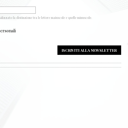
ualizzato fa distinzione tra le lettere maiuscole e quelle minuscole.
personali