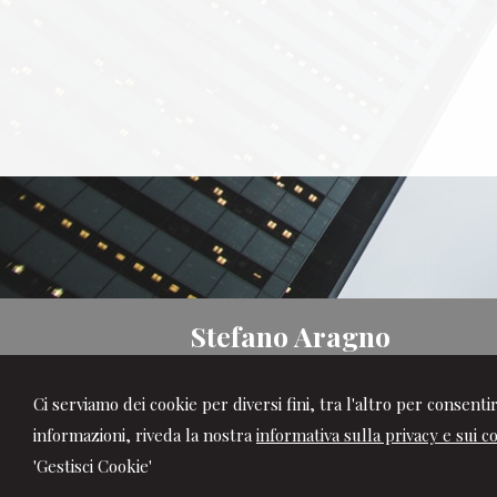
Stefano Aragno
Studio Commercialista
Ci serviamo dei cookie per diversi fini, tra l'altro per consent
Via Allione, 5 -
Savigliano
12038
,
CN
informazioni, riveda la nostra
Tel.
0172.22314/5
informativa sulla privacy e sui c
Fax
0172.22316
'Gestisci Cookie'
© 2026 Copyright Studio Aragno . Tutti i d